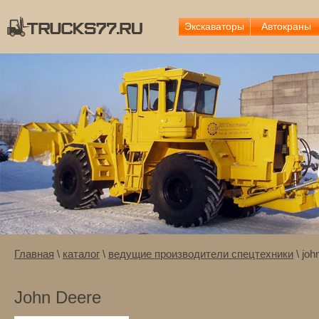
Экскаваторы
Автокраны
Главная
\
каталог
\
ведущие производители спецтехники
\ joh
John Deere