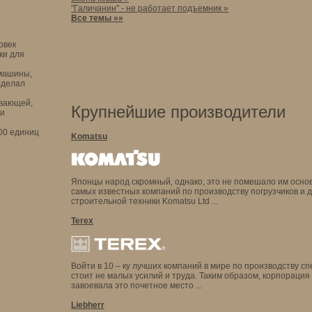
"Галичанин" - не работает подъемник »
Все темы »»
овек
ки для
 машины,
сделал
ывающей,
Крупнейшие производители
ди
000 единиц
Komatsu
Японцы народ скромный, однако, это не помешало им основ
самых известных компаний по производству погрузчиков и 
строительной техники Komatsu Ltd .
..
Terex
Войти в 10 – ку лучших компаний в мире по производству с
стоит не малых усилий и труда. Таким образом, корпораци
завоевала это почетное место
...
Liebherr