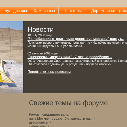
Бульдозеры
Самосвалы
Тракторы
Дорожная спецтех
Новости
18 July 2008 года
"Челябинские строительно-дорожные машины" растут...
По итогам первого полугодия, предприятие «Челябинские строител
машины» «Группы ГАЗ» увеличило >>
02 августа 2007 года
"Универсал-Спецтехника" - 7 лет на российском...
ООО "Универсал-Спецтехника", эксклюзивный дистрибьютор Komatsu 
Ltd, отметила седьмой день рождения и подвела итоги >>
Перейти ко всем новостям
Свежие темы на форуме
Ремонт карданного вала »
где в Москве продают б-у запчасти на... »
автонавесы »
смена ковша »