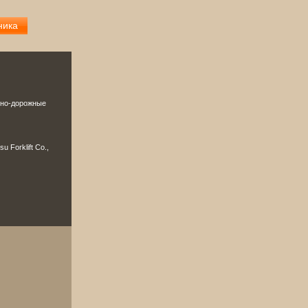
ника
ьно-дорожные
Forklift Co.,