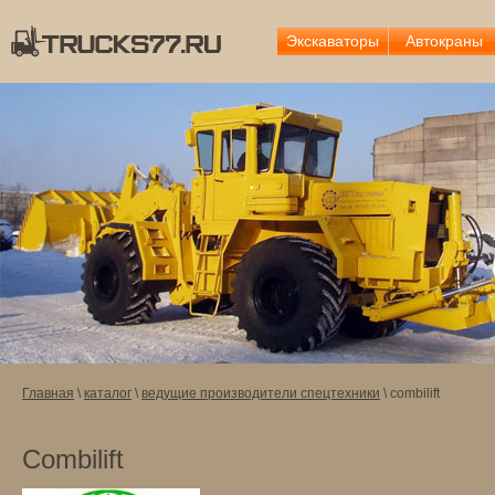
Экскаваторы
Автокраны
Главная
\
каталог
\
ведущие производители спецтехники
\ combilift
Combilift