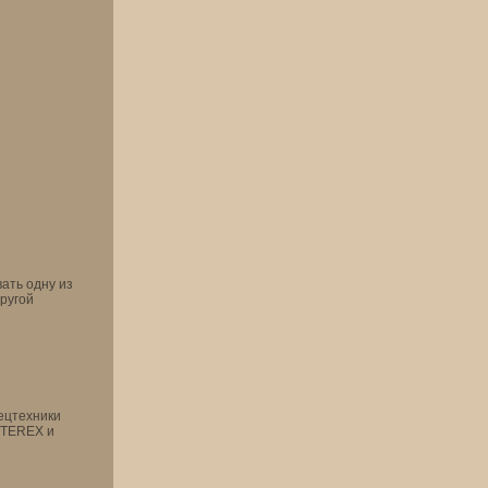
ать одну из
другой
пецтехники
я TEREX и